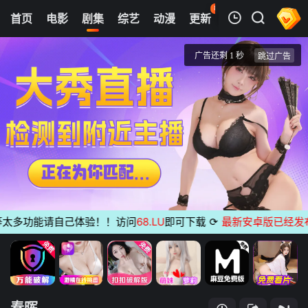
89
首页
电影
剧集
综艺
动漫
更新
热榜
APP
我的观影记录
春晖
第06集
清空
多功能请自己体验！！访问
68.LU
即可下载
⟳
最新安卓版已经发布
无
春晖