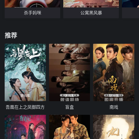
杀手妈咪
公寓黑风暴
推荐
第10集
第13集
第14集
吾凰在上之凤御四方
盲盒
南戏