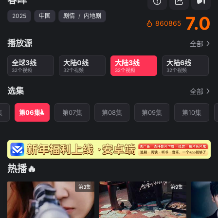
2025
中国
剧情
/
内地剧
7.0
860865
播放源
全部
全球3线
大陆0线
大陆3线
大陆6线
32个视频
32个视频
32个视频
32个视频
选集
全部
集
第06集
第07集
第08集
第09集
第10集
热播🔥
第3集
第9集