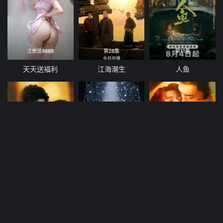
注册送8888
第28集
第11集
天天送福利
江海潮生
人鱼
第10集
第26集已完结
第14集
嫁入高门
凛冬下的罪恶
寒阳风起春山境