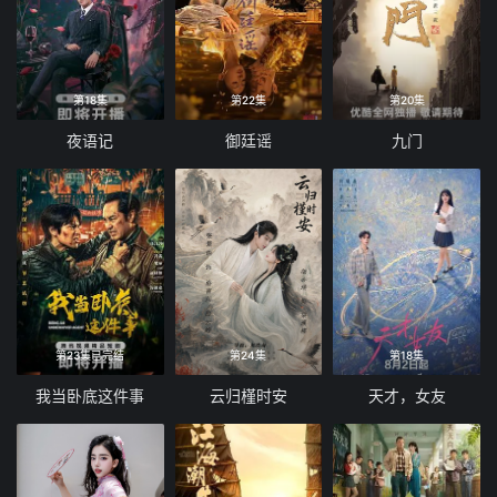
第18集
第22集
第20集
夜语记
御廷谣
九门
第23集已完结
第24集
第18集
我当卧底这件事
云归槿时安
天才，女友