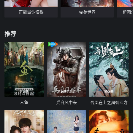
正能量你懂得
完美世界
斯图
推荐
第10集
第36集已完结
第06集
人鱼
兵自风中来
吾凰在上之凤御四方