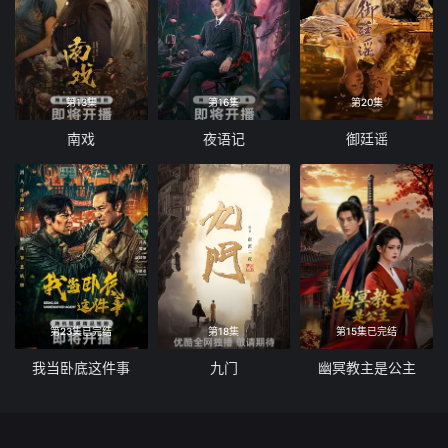
第13集
第16集
第20集
南戏
夜语记
御廷谣
第23集已完结
第18集
第15集已完结
我当卧底这件事
九门
幽冥教主是公主