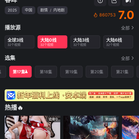
2025
中国
剧情
/
内地剧
7.0
860753
播放源
全部
全球3线
大陆0线
大陆3线
大陆6线
32个视频
32个视频
32个视频
32个视频
选集
全部
集
第17集
第18集
第19集
第20集
第21集
热播🔥
直播中
第281集