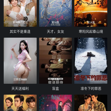
第16集已完结
第16集
第14集
其实不是重逢
天才，女友
寒阳风起春山境
注册送8888
第12集
第18集
天天送福利
盲盒
凛冬下的罪恶