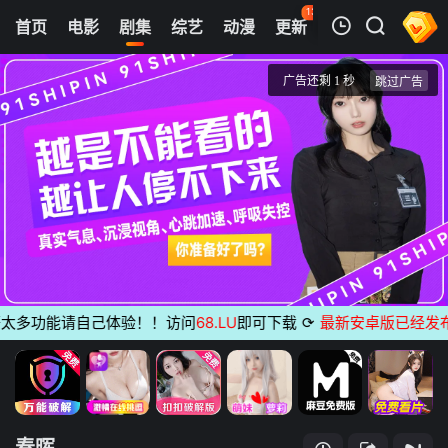
131
首页
电影
剧集
综艺
动漫
更新
热榜
APP
我的观影记录
春晖
第17集
清空
多功能请自己体验！！访问
68.LU
即可下载
⟳
最新安卓版已经发布
无广
春晖