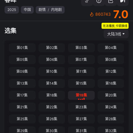
2025
中国
剧情
/
内地剧
7.0
860743
无法播放,卡顿换线
选集
大陆3线
第01集
第02集
第03集
第04集
第05集
第06集
第07集
第08集
第09集
第10集
第11集
第12集
第13集
第14集
第15集
第16集
第17集
第18集
第19集
第20集
第21集
第22集
第23集
第24集
第25集
第26集
第27集
第28集
第29集
第30集
第31集
第32集