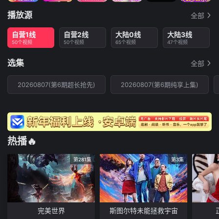
播放源
全部
自营1线
自营2线
大陆0线
大陆3线
50个视频
50个视频
65个视频
47个视频
选集
全部
20260807(第6期超长抢先)
20260807(第6期纯享上集)
热播🔥
第281集
第3集
完美世界
斯图尔特未能拯救宇宙