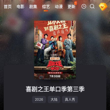
121
首页
电影
剧集
综艺
动漫
更新
热榜
APP
我的观影记录
暂无观看影片的记录
喜剧之王单口季第三季
2026
大陆
真人秀