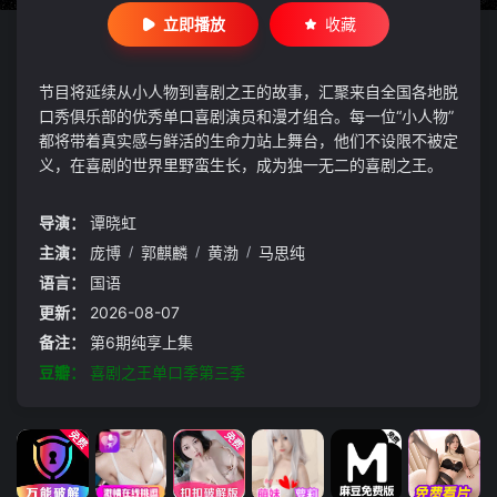
立即播放
收藏
节目将延续从小人物到喜剧之王的故事，汇聚来自全国各地脱
口秀俱乐部的优秀单口喜剧演员和漫才组合。每一位“小人物”
都将带着真实感与鲜活的生命力站上舞台，他们不设限不被定
义，在喜剧的世界里野蛮生长，成为独一无二的喜剧之王。
导演：
谭晓虹
主演：
庞博
/
郭麒麟
/
黄渤
/
马思纯
语言：
国语
更新：
2026-08-07
备注：
第6期纯享上集
豆瓣：
喜剧之王单口季第三季