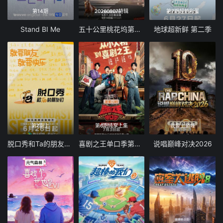
第14期
20260807特辑
第7期超前彩蛋
Stand BI Me
五十公里桃花坞第6季
地球超新鲜 第二季
第7期上
第6期纯享上集
我要上巅峰
脱口秀和Ta的朋友们 第三季
喜剧之王单口季第三季
说唱巅峰对决2026