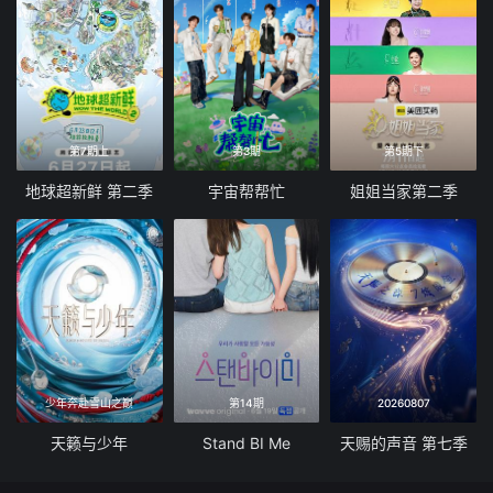
第7期上
第3期
第5期下
地球超新鲜 第二季
宇宙帮帮忙
姐姐当家第二季
少年奔赴雪山之巅
第14期
20260807
天籁与少年
Stand BI Me
天赐的声音 第七季