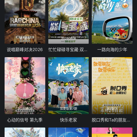
第7期中
20260808
第1期加更
说唱巅峰对决2026
忙忙碌碌寻宝藏·双人成行季
一路向海的少年
20260808
加更版第7期
第7期下
心动的信号 第九季
快乐老家
脱口秀和Ta的朋友们 第三季