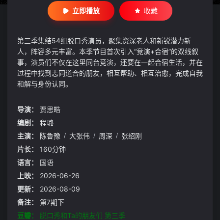
立即播放
收藏
第三季集结54组脱口秀演员，聚集资深老人和新锐潜力新
人，阵容多元丰富。本季节目首次引入“竞演+合宿”的双线叙
事，演员们不仅在这里同台竞演，还要在一起合宿生活，并在
过程中找到志同道合的朋友，相互帮助、相互治愈，完成自我
和解与身份认同。
导演：
贾思皓
编剧：
程璐
主演：
陈鲁豫
/
大张伟
/
周深
/
张绍刚
片长：
160分钟
语言：
国语
上映：
2026-06-26
更新：
2026-08-09
备注：
第7期下
豆瓣：
脱口秀和Ta的朋友们 第三季