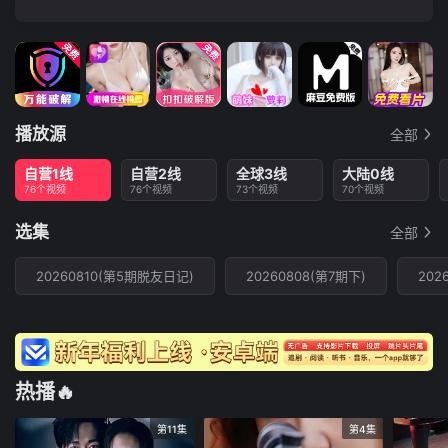
播放源
全部
自营1线
自营2线
全球3线
大陆0线
76个视频
76个视频
73个视频
70个视频
选集
全部
20260810(第5期脱友日记)
20260808(第7期下)
202
热播🔥
第11集
第4集