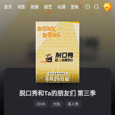
98
首页
电影
剧集
综艺
动漫
更新
热榜
APP
我的观影记录
暂无观看影片的记录
脱口秀和Ta的朋友们 第三季
2026
大陆
真人秀