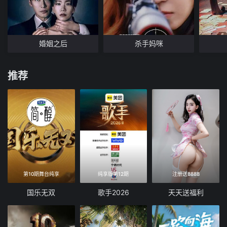
婚姻之后
杀手妈咪
推荐
第10期舞台纯享
纯享版第12期
注册送8888
国乐无双
歌手2026
天天送福利