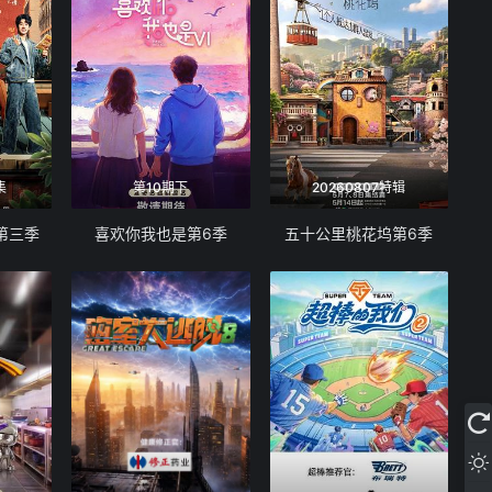
集
第10期下
20260807特辑
第三季
喜欢你我也是第6季
五十公里桃花坞第6季