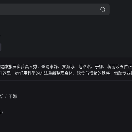
己
性健康旅居实验真人秀，邀请李静、罗海琼、范湉湉、于娜、蒋丽莎五位正
，在这里，她们用科学的方法重新整理身体、饮食与情绪的秩序，借助专业
理、生活状态等多 维度“重养自己”，探索人生的下半场更多可能性。观
步检测、打卡、记录变化，和姐姐们一起修复能量，更新生活。
湉
/
于娜
陆)