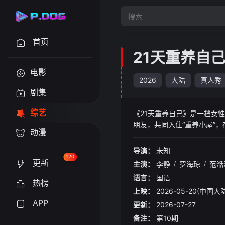
首页
21天重养自
电影
2026
大陆
真人秀
剧集
综艺
《21天重养自己》是一档女
朋友，共同入住“重养小屋”
动漫
理、脑科学等），从身体、心
成一场“宠养”之旅，在线同
导演：
未知
120
更新
主演：
李静
/
罗海琼
/
范湉
语言：
国语
热榜
上映：
2026-05-20(中国大
APP
更新：
2026-07-27
备注：
第10期