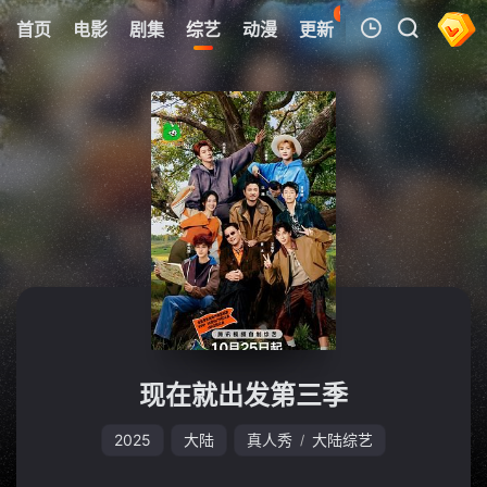
61
首页
电影
剧集
综艺
动漫
更新
热榜
APP
我的观影记录
暂无观看影片的记录
现在就出发第三季
2025
大陆
真人秀
大陆综艺
/