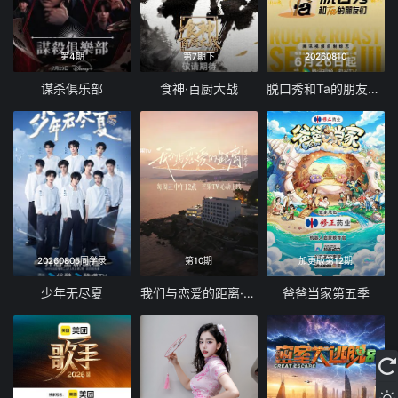
第4期
第7期下
20260810
谋杀俱乐部
食神·百厨大战
脱口秀和Ta的朋友们 第三季
20260805同学录
第10期
加更版第12期
少年无尽夏
我们与恋爱的距离·奔赴季
爸爸当家第五季