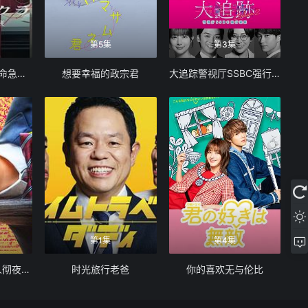
第5集
第3集
第一声啼哭母子救命急救班
想要幸福的政宗君
大追踪警视厅SSBC强行犯系第二季
第1集
第4集
怪奇-伊藤润二令人彻夜难眠的奇异故事
时光旅行老爸
你的喜欢无与伦比