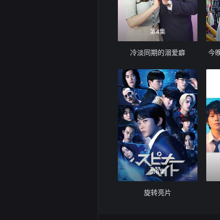
第4集
冷淡同期的溺爱癖
今
第6集
旋转亮片