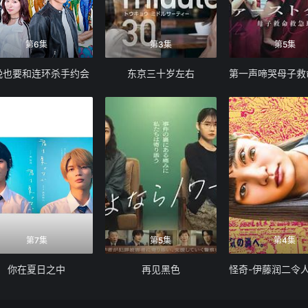
第6集
第3集
第5集
晚也要和连环杀手约会
东京三十岁左右
第7集
第5集
第4集
你在夏日之中
再见黑色