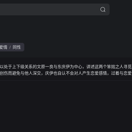
爱情
同性
/
以处于上下级关系的文原一良与东庆伊为中心，讲述这两个笨拙之人寻觅
创伤而避免与他人深交，庆伊也自认不会对人产生恋爱感情，过着与恋爱
这一共同爱好为契机，开始与他共度工作以外的时间。庆伊本未意识到关
白了“自己是同性恋”这一事实。直正也描绘笨拙而温柔的恋爱模样。