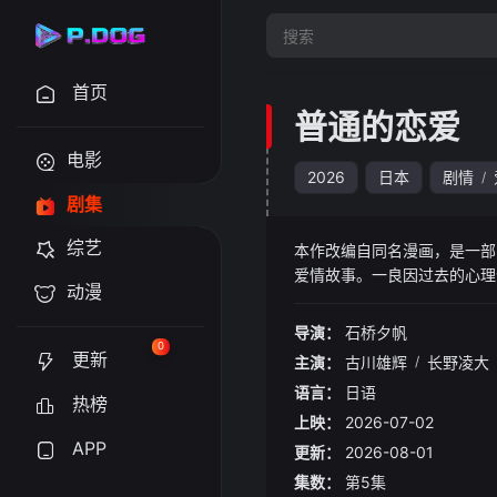
首页
普通的恋爱
电影
2026
日本
剧情
/
剧集
综艺
本作改编自同名漫画，是一部
爱情故事。一良因过去的心理
动漫
会人尊敬一良的庆伊，以电影
某日，借着酒劲的一良向他坦
导演：
石桥夕帆
0
更新
主演：
古川雄辉
/
长野凌大
语言：
日语
热榜
上映：
2026-07-02
APP
更新：
2026-08-01
集数：
第5集