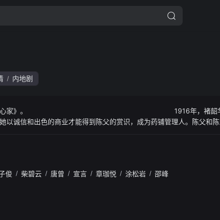
情
内地剧
/
水小说《野心家》。 1916年，褚韶华为救
她以诚信和出色的商业才能得到陈父的赏识，成为药铺管理人。陈父和陈
铺陷入绝境。褚韶华在艰辛努力下，开了华顺药铺养活一家老小。褚韶华
和陈母的阻挠。陈家被土匪洗劫一空，褚韶华也在这次劫难中失去女儿，
货业绩突出，受经营奇才闻知秋之邀共同创业，逐步成长为胆略过人、重
子俊
/
柴碧云
/
唐曾
/
宣言
/
章珈悦
/
涂松岩
/
邵峰