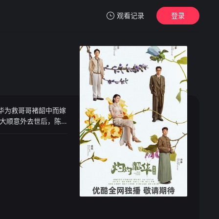
观看记录
登录
我的观影记录
哥哥褚韶中而嫁
暂无观看影片的记录
大顺意外去世后，陈
决意携手初恋情人夏
伤心不已的她独自出
诺守信的女商人。