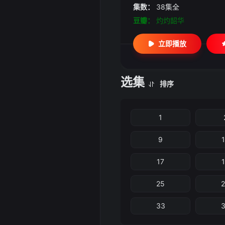
集数：
38集全
豆瓣：
灼灼韶华
立即播放
选集
排序
1
9
17
25
33