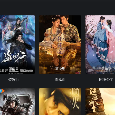
第51集
第19集
第18集
盗妖行
御廷谣
昭阳公主