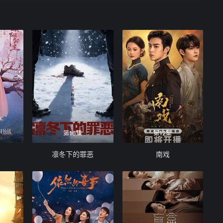
第16集
第12集
凛冬下的罪恶
南戏