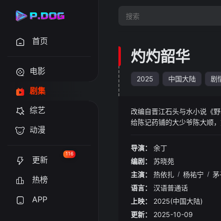
首页
灼灼韶华
电影
2025
中国大陆
剧
剧集
综艺
改编自晋江石头与
给陈记药铺的大少爷陈大顺，
动漫
二顺继承药铺并败光家财，药
初开启新的生活，却遭陈二顺
导演：
余丁
走上海。褚韶华在上海永新百
116
更新
编剧：
苏晓苑
主演：
热依扎
/
杨祐宁
/
茅
热榜
语言：
汉语普通话
APP
上映：
2025(中国大陆)
更新：
2025-10-09