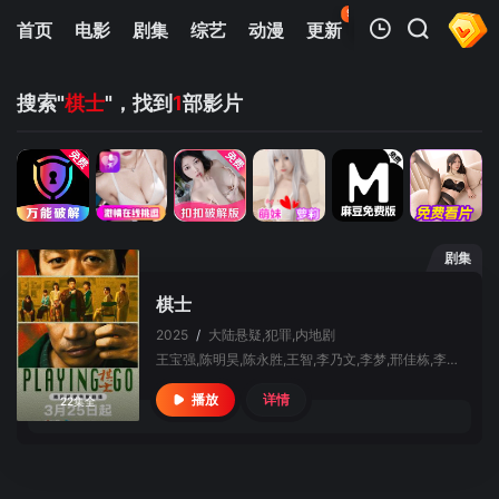
99
首页
电影
剧集
综艺
动漫
更新
热榜
APP
我的观影记录
搜索"
棋士
"，找到
1
部影片
剧集
暂无观看影片的记录
棋士
2025
/
大陆
悬疑,犯罪,内地剧
王宝强,陈明昊,陈永胜,王智,李乃文,李梦,邢佳栋,李易祥,吴天琪,李若天,刘禹泽,陈卫,张宁浩,董向荣,赵毅,鲍振江
详情
播放
22集全