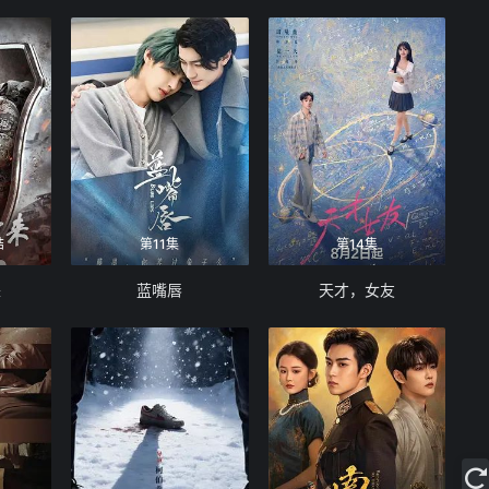
结
第11集
第14集
来
蓝嘴唇
天才，女友