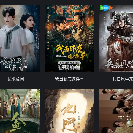
第24集已完结
第23集已完结
第36集已完
长歌莫问
我当卧底这件事
兵自风中