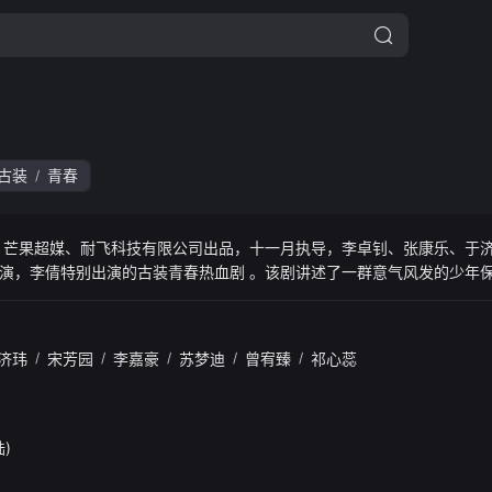
古装
青春
/
、芒果超媒、耐飞科技有限公司出品，十一月执导，李卓钊、张康乐、于
演，李倩特别出演的古装青春热血剧 。该剧讲述了一群意气风发的少年
真意，共同蜕变成长的故事
济玮
/
宋芳园
/
李嘉豪
/
苏梦迪
/
曾宥臻
/
祁心蕊
陆)