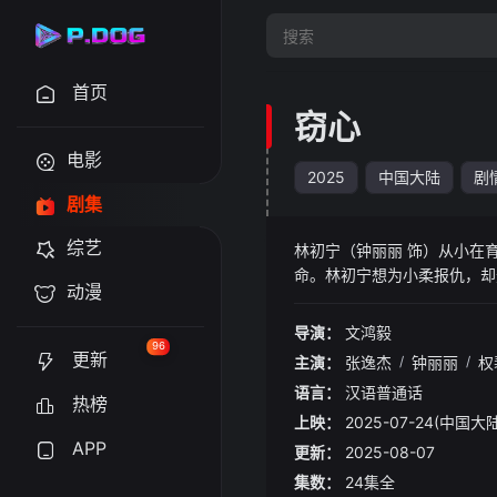
首页
窃心
电影
2025
中国大陆
剧
剧集
综艺
林初宁（钟丽丽 饰）从小在
命。林初宁想为小柔报仇，却
动漫
仇。为了打入陆家，林初宁有
的挡箭牌，于是两人一拍即合
导演：
文鸿毅
姐。昔日恋人重聚同一屋檐下
96
更新
主演：
张逸杰
/
钟丽丽
/
权
语言：
汉语普通话
热榜
上映：
2025-07-24(中国大陆
APP
更新：
2025-08-07
集数：
24集全