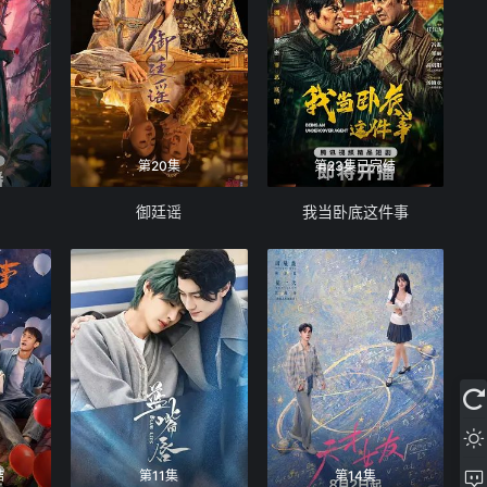
第20集
第23集已完结
御廷谣
我当卧底这件事
结
第11集
第14集