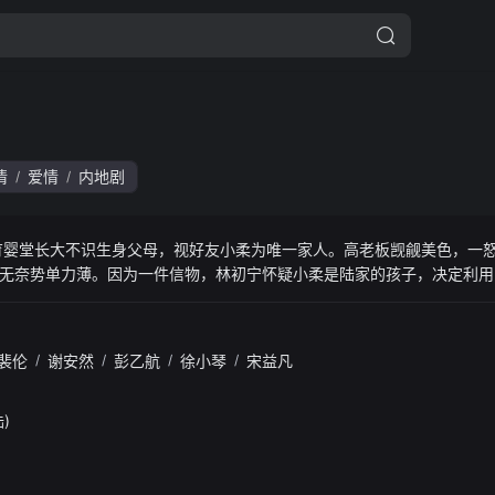
情
爱情
内地剧
/
/
育婴堂长大不识生身父母，视好友小柔为唯一家人。高老板觊觎美色，一
无奈势单力薄。因为一件信物，林初宁怀疑小柔是陆家的孩子，决定利用
意接近少东家陆司宴（张逸杰 饰），殊不知陆司宴一心想当飞行员，正
，开启了各怀鬼胎的恋爱。不料林初宁在陆家宴会上拿出信物当众认亲，
，虽以姐弟相称却暧昧横生，不知内情的陆司宴以为自己对亲姐姐产生爱
裴伦
/
谢安然
/
彭乙航
/
徐小琴
/
宋益凡
)