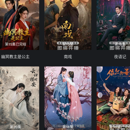
第15集已完结
第13集
第16集
幽冥教主是公主
南戏
夜语记
第20集
第18集
第30集已完