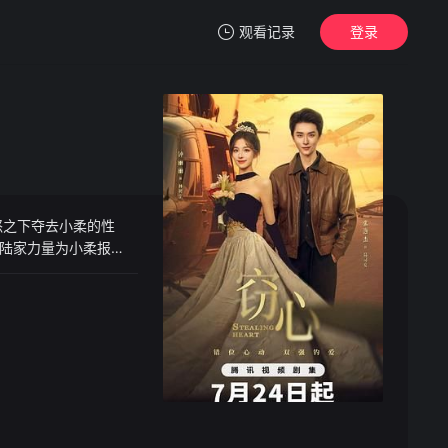
观看记录
登录
我的观影记录
怒之下夺去小柔的性
暂无观看影片的记录
陆家力量为小柔报
需要一个用来拒绝联姻
成为了陆司宴的姐
欲，为此饱受折磨……