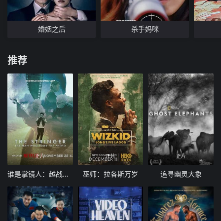
婚姻之后
杀手妈咪
推荐
正片
正片
正片
谁是掌镜人：越战经典照片之谜
巫师：拉各斯万岁
追寻幽灵大象