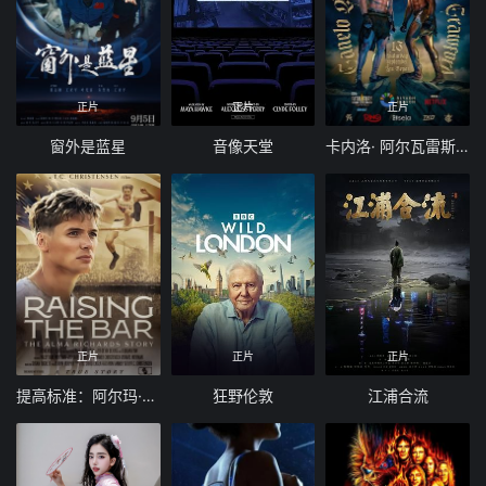
正片
正片
正片
窗外是蓝星
音像天堂
卡内洛· 阿尔瓦雷斯 vs 特伦斯·克劳福德
正片
正片
正片
提高标准：阿尔玛·理查兹的故事
狂野伦敦
江浦合流