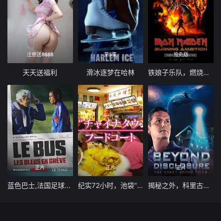
注册送8888
第5集
抢先版
天天送福利
滑冰逐梦在哈林
铁娘子乐队，燃烧雄心
正片
正片
正片
蓝色巴士,法国足球队罢练事件簿
纪实72小时，池袋"唐人街"的美食广场
揭秘之外，科里古德档案