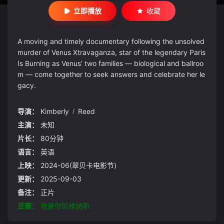
立即播放
收藏
A moving and timely documentary following the unsolved
murder of Venus Xtravaganza, star of the legendary Paris
Is Burning as Venus’ two families — biological and ballroo
m — come together to seek answers and celebrate her le
gacy.
导演：
Kimberly
/
Reed
主演：
未知
片长：
80分钟
语言：
英语
上映：
2024-06(翠贝卡电影节)
更新：
2025-09-03
备注：
正片
豆瓣：
我是你的维纳斯