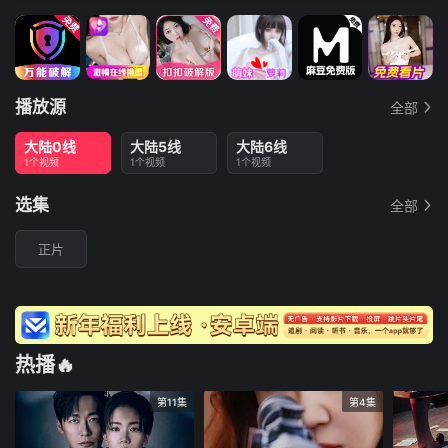
播放源
全部
大陆0线
大陆5线
大陆6线
1个视频
1个视频
1个视频
选集
全部
正片
热播🔥
第11集
第4集