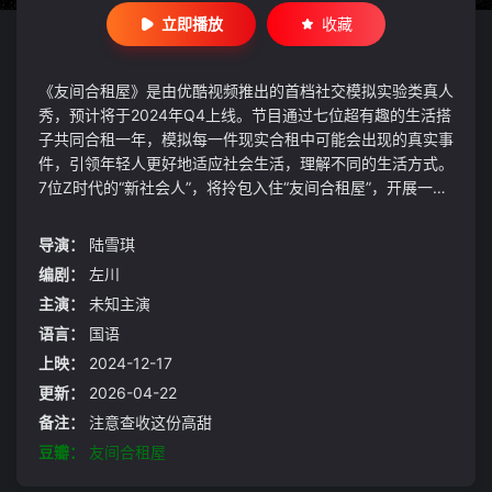
立即播放
收藏
《友间合租屋》是由优酷视频推出的首档社交模拟实验类真人
秀，预计将于2024年Q4上线。节目通过七位超有趣的生活搭
子共同合租一年，模拟每一件现实合租中可能会出现的真实事
件，引领年轻人更好地适应社会生活，理解不同的生活方式。
7位Z时代的“新社会人”，将拎包入住“友间合租屋”，开展一年
52周的合租生活，他们将在合租屋里经历成为“大人”路上都会
遭遇的生存挑战，体验各种不间断发生的荒诞怪谈。在鸡飞蛋
导演：
陆雪琪
打、啼笑皆非的爆笑日常中，真是展现Z世代“新社会人”的活
编剧：
左川
着ing，一步步摸索成为大人的终极奥义。
主演：
未知主演
语言：
国语
上映：
2024-12-17
更新：
2026-04-22
备注：
注意查收这份高甜
豆瓣：
友间合租屋