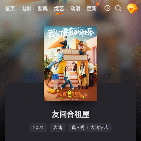
59
首页
电影
剧集
综艺
动漫
更新
热榜
APP
我的观影记录
暂无观看影片的记录
友间合租屋
2024
大陆
真人秀
大陆综艺
/