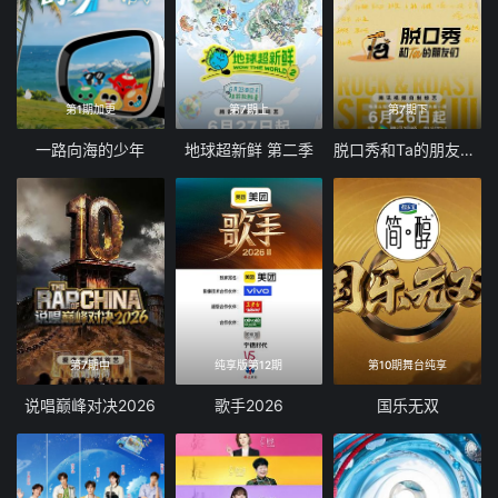
第1期加更
第7期上
第7期下
一路向海的少年
地球超新鲜 第二季
脱口秀和Ta的朋友们 第三季
第7期中
纯享版第12期
第10期舞台纯享
说唱巅峰对决2026
歌手2026
国乐无双