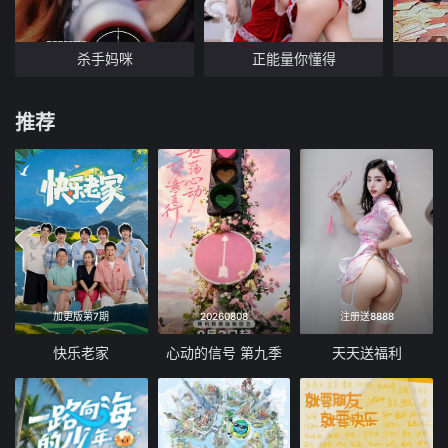
杀手妈咪
正能量你懂得
推荐
加更版第7期
20260808
注册送8888
快乐老家
心动的信号 第九季
天天送福利