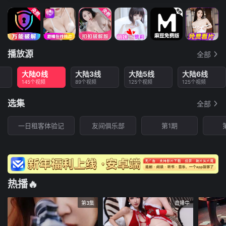
播放源
全部
大陆0线
大陆3线
大陆5线
大陆6线
145个视频
89个视频
125个视频
125个视频
选集
全部
一日租客体验记
友间俱乐部
第1期
热播🔥
第3集
直播中