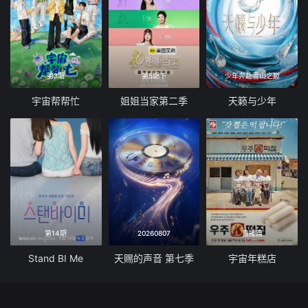
第3期
第5期下
少年奔赴雪山之巅
宇宙帮帮忙
姐姐当家第二季
天籁与少年
第14期
20260807
直播篇
Stand BI Me
天赐的声音 第七季
宇宙年糕店