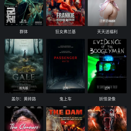
正片
正片
注册送8888
群体
狂女弗兰基
天天送福利
抢先版
正片
正片
盖尔：黄砖路
鬼上车
妖怪录像