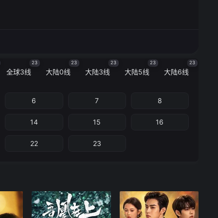
23
23
23
23
23
全球3线
大陆0线
大陆3线
大陆5线
大陆6线
6
7
8
14
15
16
22
23