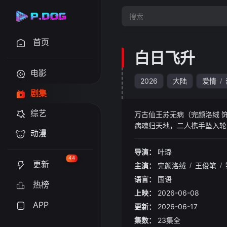
首页
白日飞升
电影
2026
大陆
爱情
/
剧集
综艺
万古仙王苏无病（完颜洛绒 
病魂归天地，二人携手坠入轮
动漫
婚，凭借觉醒的灵力对抗顾氏
苏无病不仅要治愈林父的奇毒
导演：
叶璐
冷血剑等危机后，二人最终打
44
更新
主演：
完颜洛绒
/
王俊笔
/
语言：
国语
热榜
上映：
2026-06-08
APP
更新：
2026-06-17
集数：
23集全