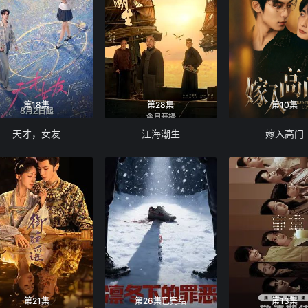
第18集
第28集
第10集
天才，女友
江海潮生
嫁入高门
第21集
第26集已完结
第13集