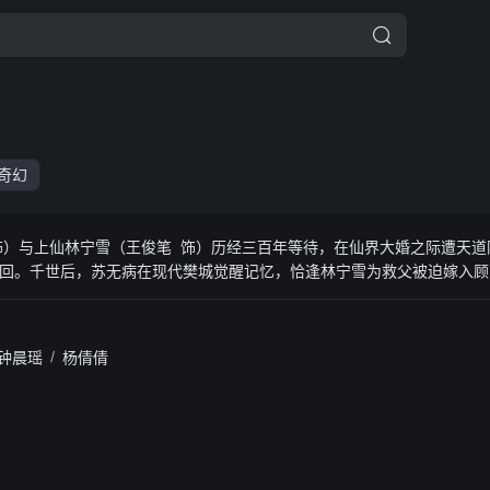
奇幻
饰）与上仙林宁雪（王俊笔 饰）历经三百年等待，在仙界大婚之际遭天道
回。千世后，苏无病在现代樊城觉醒记忆，恰逢林宁雪为救父被迫嫁入顾
集团的迫害，结识了等候万年的老仆叶天邈、医圣之孙女叶小暖（杨倩倩
，应对顾家的步步紧逼，还要破解天道对林宁雪记忆的禁制。历经寻仙大
破天道规则，解除轮回宿命。故事结尾以一场啼笑
钟晨瑶
/
杨倩倩