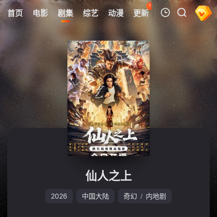
116
首页
电影
剧集
综艺
动漫
更新
热榜
APP
我的观影记录
暂无观看影片的记录
仙人之上
2026
中国大陆
奇幻
内地剧
/