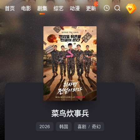
120
首页
电影
剧集
综艺
动漫
更新
热榜
APP
我的观影记录
暂无观看影片的记录
菜鸟炊事兵
2026
韩国
喜剧
奇幻
/