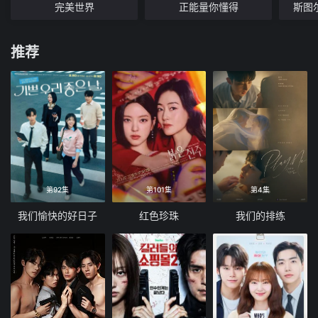
完美世界
正能量你懂得
斯图
推荐
第92集
第101集
第4集
我们愉快的好日子
红色珍珠
我们的排练