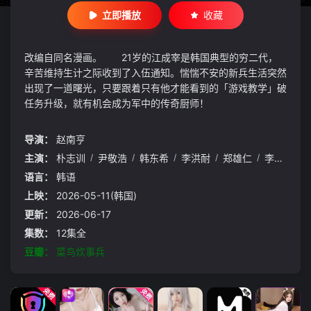
立即播放
收藏
改编自同名漫画。 21岁的江成宰是韩国典型的穷二代，
辛苦维持生计之际收到了入伍通知。惴惴不安的新兵生活突然
出现了一道曙光，只要跟着只有他才能看到的「游戏教学」破
任务升级，就有机会成为军中的传奇厨师！
导演：
赵南亨
主演：
朴志训
/
尹敬浩
/
韩东希
/
李洪耐
/
郑雄仁
/
李相二
语言：
韩语
上映：
2026-05-11(韩国)
更新：
2026-06-17
集数：
12集全
豆瓣：
菜鸟炊事兵