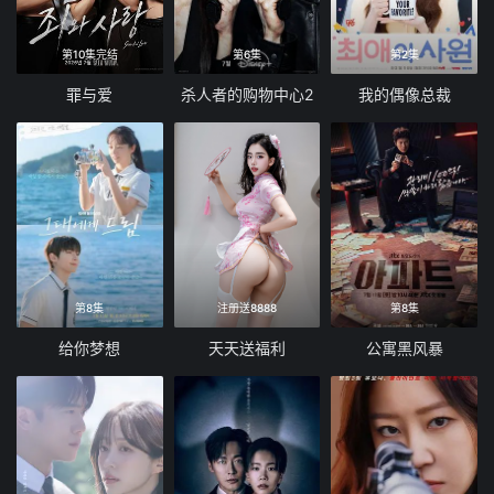
第10集完结
第6集
第2集
罪与爱
杀人者的购物中心2
我的偶像总裁
第8集
注册送8888
第8集
给你梦想
天天送福利
公寓黑风暴