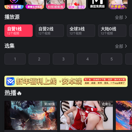
播放源
全部
自营1线
自营2线
全球3线
大陆0线
12个视频
12个视频
12个视频
12个视频
选集
全部
1
2
3
4
5
热播🔥
第281集
直播中