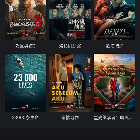
正片
正片
正片
郊区男孩3
洛杉矶劫案
欲海暗涌
正片
正片
正片
23000条生命
亲情习作
星光继承者：暗黑仙境