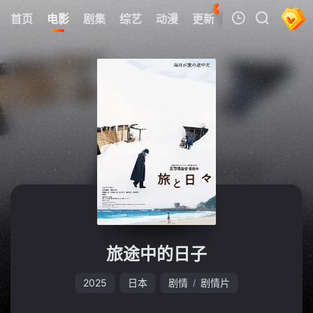
45
首页
电影
剧集
综艺
动漫
更新
热榜
APP
我的观影记录
暂无观看影片的记录
旅途中的日子
2025
日本
剧情
剧情片
/