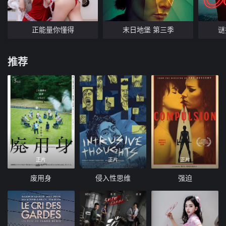
正能量你懂得
末日地堡 第三季
谜
推荐
正片
正片
正片
废用身
侵入性思维
强迫