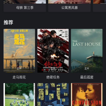
母狮 第三季
公寓黑风暴
推荐
正片
正片
正片
走马观花
绝密任务
最后孤屋