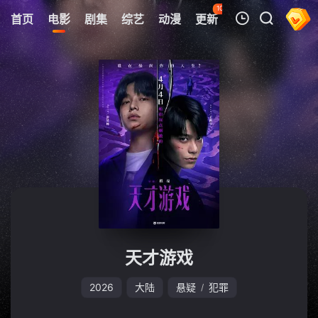
103
首页
电影
剧集
综艺
动漫
更新
热榜
APP
我的观影记录
暂无观看影片的记录
天才游戏
2026
大陆
悬疑
犯罪
/