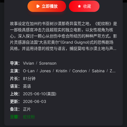
立即播放
收藏
故事设定在加州约书亚树沙漠那奇异蛮荒之地，《蛇纹粉》是
一部极具感官冲击力且超现实的独立电影，以女性视角为核
心，深入探讨一颗心从创伤中愈合所经历的种种严苛方式。影
片灵感源自法国“大吉尼奥尔”(Grand Guignol)式的恐怖剧场
风格，并运用诗意的视觉与语言，捕捉莫哈韦沙漠土地与声景
的怪诞诗意。
导演：
Vivian
/
Sorenson
主演：
O-Lan
/
Jones
/
Kristin
/
Condon
/
Sabina
/
Zuniga
/
片长：
81分钟
语言：
英语
上映：
2025-06-10(美国)
更新：
2026-06-03
备注：
正片
豆瓣：
蛇纹粉