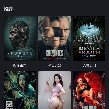
推荐
正片
正片
正片
孤独监禁
深信之疑
恶魔之口