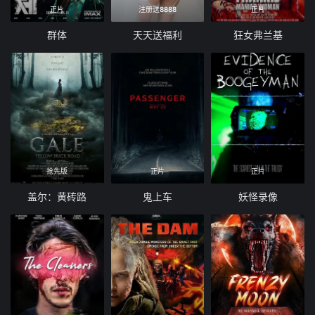
正片
注册送8888
正片
群体
天天送福利
狂女弗兰基
抢先版
正片
正片
盖尔：黄砖路
鬼上车
妖怪录像