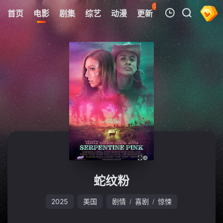
35
首页
电影
剧集
综艺
动漫
更新
热榜
APP
我的观影记录
暂无观看影片的记录
蛇纹粉
2025
美国
剧情
喜剧
惊悚
/
/