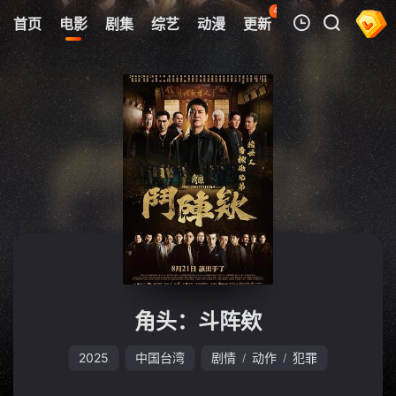
43
首页
电影
剧集
综艺
动漫
更新
热榜
APP
我的观影记录
暂无观看影片的记录
角头：斗阵欸
2025
中国台湾
剧情
动作
犯罪
/
/