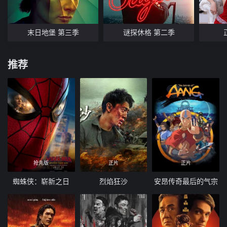
末日地堡 第三季
谜探休格 第二季
推荐
抢先版
正片
正片
蜘蛛侠：崭新之日
烈焰狂沙
安昂传奇最后的气宗