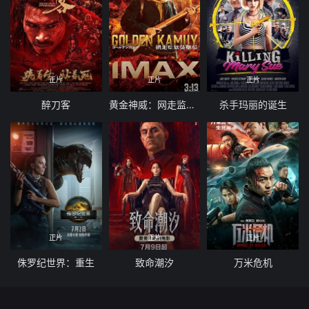
正片
正片
正片
醉刀客
黄金神威：网走监狱袭击篇
杀手玛丽的诞生
正片
正片
正片
侏罗纪世界：重生
致命潮汐
万米危机