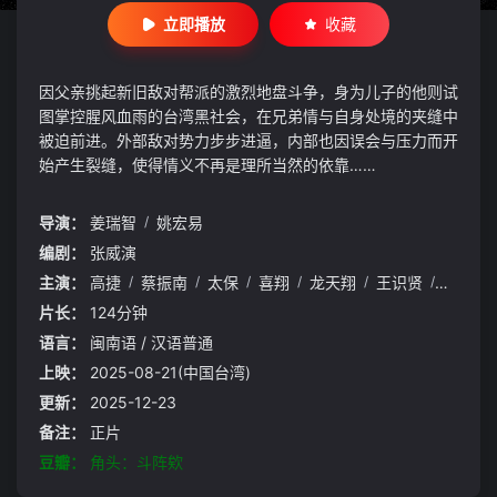
立即播放
收藏
因父亲挑起新旧敌对帮派的激烈地盘斗争，身为儿子的他则试
图掌控腥风血雨的台湾黑社会，在兄弟情与自身处境的夹缝中
被迫前进。外部敌对势力步步进逼，内部也因误会与压力而开
始产生裂缝，使得情义不再是理所当然的依靠……
导演：
姜瑞智
/
姚宏易
编剧：
张威演
主演：
高捷
/
蔡振南
/
太保
/
喜翔
/
龙天翔
/
王识贤
/
夏靖庭
片长：
124分钟
语言：
闽南语 / 汉语普通
上映：
2025-08-21(中国台湾)
更新：
2025-12-23
备注：
正片
豆瓣：
角头：斗阵欸