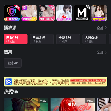
播放源
全部
自营1线
自营2线
全球3线
大陆0线
1个视频
1个视频
1个视频
1个视频
选集
全部
独家4k
热播🔥
第6集
第8集