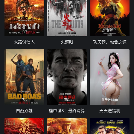
正片
正片
正片
末路讨债人
火遮眼
功夫梦：融合之道
正片
正片
注册送8888
凹凸双雄
碟中谍8：最终清算
天天送福利