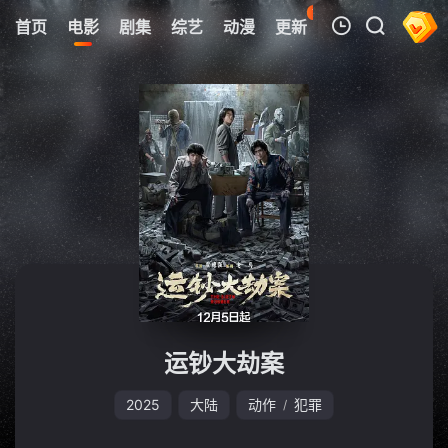
16
首页
电影
剧集
综艺
动漫
更新
热榜
APP
我的观影记录
暂无观看影片的记录
运钞大劫案
2025
大陆
动作
犯罪
/