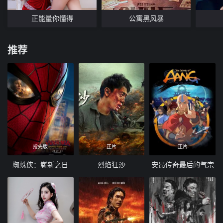
正能量你懂得
公寓黑风暴
推荐
抢先版
正片
正片
蜘蛛侠：崭新之日
烈焰狂沙
安昂传奇最后的气宗