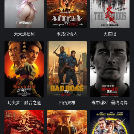
注册送8888
正片
正片
天天送福利
末路讨债人
火遮眼
正片
正片
正片
功夫梦：融合之道
凹凸双雄
碟中谍8：最终清算