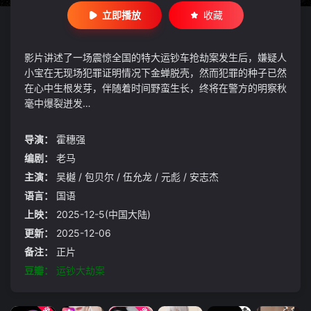
立即播放
收藏
影片讲述了一场震惊全国的特大运钞车抢劫案发生后，嫌疑人
小宝在无现场犯罪证明情况下金蝉脱壳，然而犯罪的种子已然
在心中生根发芽，伴随着时间野蛮生长，终将在警方的明察秋
毫中爆裂迸发…
导演：
霍穗强
编剧：
老马
主演：
吴樾 / 包贝尔 / 伍允龙 / 元彪 / 安志杰
语言：
国语
上映：
2025-12-5(中国大陆)
更新：
2025-12-06
备注：
正片
豆瓣：
运钞大劫案