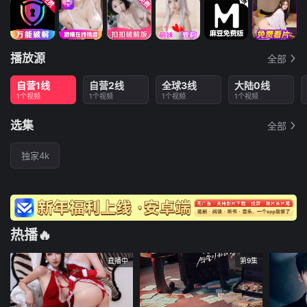
播放源
全部
自营1线
自营2线
全球3线
大陆0线
1个视频
1个视频
1个视频
1个视频
选集
全部
独家4k
热播🔥
直播中
第9集