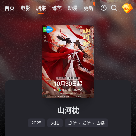
59
首页
电影
剧集
综艺
动漫
更新
热榜
APP
我的观影记录
暂无观看影片的记录
山河枕
2025
大陆
剧情
爱情
古装
/
/