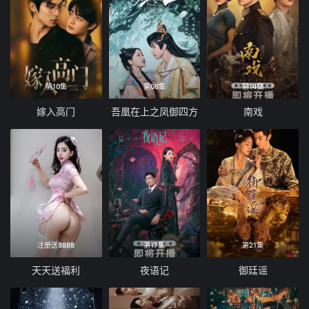
第10集
第08集
第14集
嫁入高门
吾凰在上之凤御四方
南戏
注册送8888
第17集
第21集
天天送福利
夜语记
御廷谣