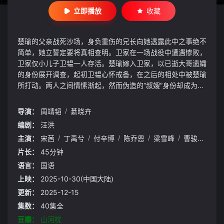
立即播放
收藏
楚瑜的父亲战死沙场，身负重伤的兄长向她透露此中之事绝不
简单，她立誓定要将真相查明。卫家在一场战役中遭遇惨败，
卫家仅小儿子卫韫一人存活。楚瑜嫁入卫家，以已逝大哥遗孀
的身份展开调查，起初卫韫心怀戒备，在之后的相处中被楚瑜
所打动。两人之间情愫渐起，然而伪造的“叔嫂”身份却成为了
阻碍。他们历经生死考验，共同抵御外敌，深入调查真相，携
手守护大好山河。本剧改编自墨书白同名小说。
导演：
周靖韬
/
綦晓卉
编剧：
汪洪
主演：
宋茜
/
丁禹兮
/
付辛博
/
陈乔恩
/
梁雪峰
/
曹骏
/
周洁
片长：
45分钟
语言：
国语
上映：
2025-10-30(中国大陆)
更新：
2025-12-15
集数：
40集全
豆瓣：
山河枕