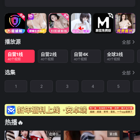
播放源
全部
自营1线
自营2线
自营4K
全球3线
40个视频
40个视频
40个视频
40个视频
选集
全部
1
2
3
4
5
热播🔥
直播中
第3集