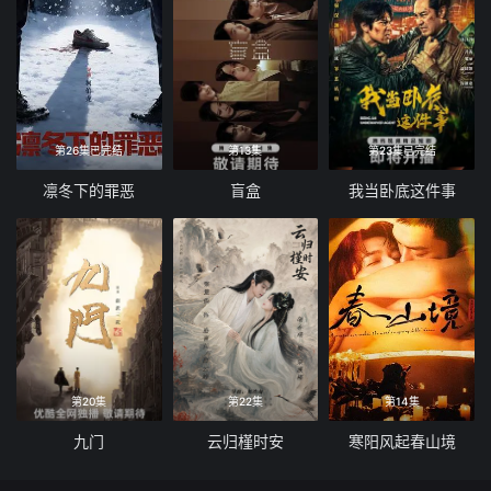
第26集已完结
第13集
第23集已完结
凛冬下的罪恶
盲盒
我当卧底这件事
第20集
第22集
第14集
九门
云归槿时安
寒阳风起春山境