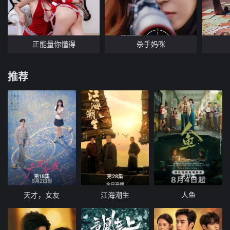
正能量你懂得
杀手妈咪
推荐
第18集
第28集
第11集
天才，女友
江海潮生
人鱼