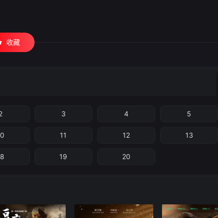
收藏
2
3
4
5
10
11
12
13
18
19
20