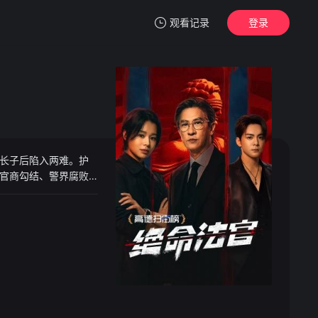
观看记录
登录
我的观影记录
长子后陷入两难。护
暂无观看影片的记录
官商勾结、警界腐败