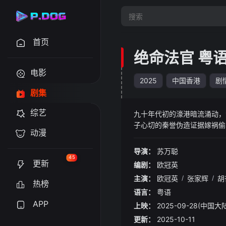
首页
绝命法官 粤
电影
2025
中国香港
剧
剧集
综艺
九十年代初的濠港暗流涌动，
子心切的秦誉伪造证据嫁祸偷
动漫
与陈年旧案相互纠缠。
导演：
苏万聪
45
更新
编剧：
欧冠英
主演：
欧冠英
/
张家辉
/
胡
热榜
语言：
粤语
APP
上映：
2025-09-28(中国大
更新：
2025-10-11