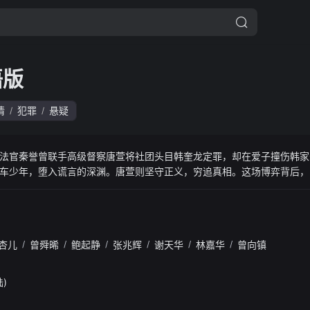
语版
情
犯罪
悬疑
/
/
法官秦誉曾联手高级督察唐萱将社团头目韩奎龙定罪，却在爱子撞伤韩家
车少年，堕入谎言的深渊。唐萱则坚守正义，穷追真相。这场博弈背后，
杏儿
/
曾舜晞
/
鲍起静
/
张兆辉
/
谢天华
/
林嘉华
/
曾向镇
陆)