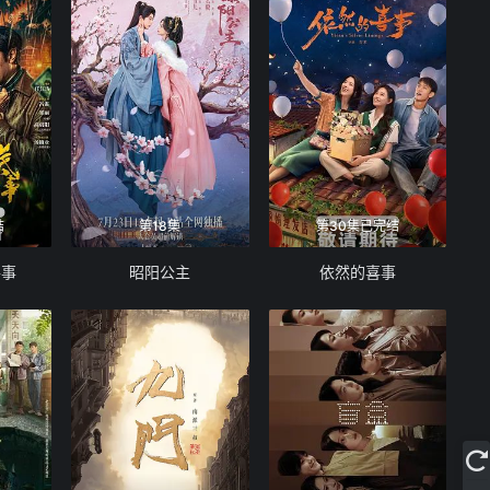
结
第18集
第30集已完结
件事
昭阳公主
依然的喜事