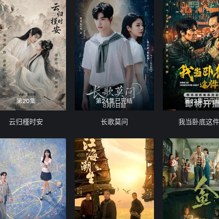
第20集
第24集已完结
第23集已完
云归槿时安
长歌莫问
我当卧底这