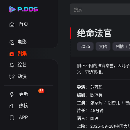
首页
绝命法官
电影
2025
大陆
剧情
/
剧集
综艺
刚正不阿的法官秦誉，因儿子
义，穷追真相
动漫
导演：
苏万聪
82
更新
编剧：
欧冠英
主演：
张家辉
/
胡杏儿
/
曾
热榜
片长：
45分钟
APP
语言：
国语
上映：
2025-09-28(中国大