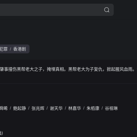
犯罪
香港剧
/
肇事撞伤黑帮老大之子，掩埋真相。黑帮老大为子复仇，掀起腥风血雨。
。
舜晞
/
鲍起静
/
张兆辉
/
谢天华
/
林嘉华
/
朱栢康
/
谷祖琳
陆)