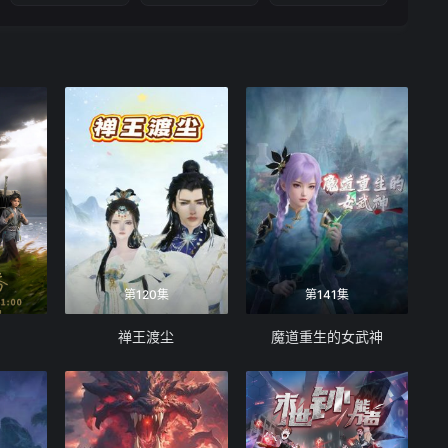
第120集
第141集
禅王渡尘
魔道重生的女武神