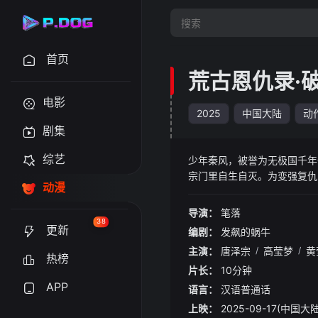
首页
荒古恩仇录·
电影
2025
中国大陆
动
剧集
综艺
少年秦风，被誉为无极国千年
宗门里自生自灭。为变强复仇
动漫
早已经偷偷开启艰难的体修之
才云天雨羞辱时，释放体修身
导演：
笔落
老，发誓要拿到去天道院修行
38
更新
编剧：
发飙的蜗牛
主演：
唐泽宗
/
高莹梦
/
黄
热榜
片长：
10分钟
APP
语言：
汉语普通话
上映：
2025-09-17(中国大陆