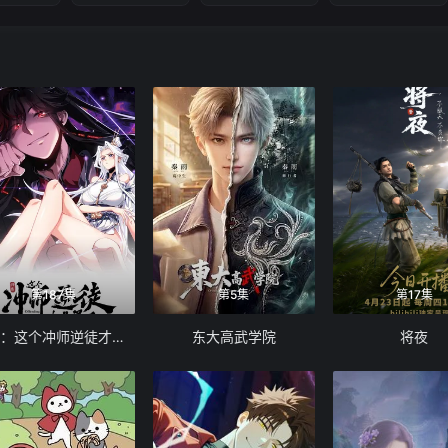
第187集
第5集
第17集
师尊：这个冲师逆徒才不是圣子 动态漫画
东大高武学院
将夜