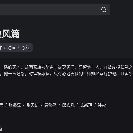
破风篇
作
动画
奇幻
/
/
一遇的天才，却因家族被陷害，被灭满门，只留他一人，在被废掉武脉之
，他一直隐忍，时常被欺负，只有心地善良的二师姐经常庇护他。其实所
路。得知宗门有三人可去天道院修行，在名额已经确定的情况下，不再隐
份，直接暴揍云天雨，震惊众人。之后更是主动出击，屡次教训云天雨，
的名额，因为只有这样才能变得更强。为避免徒弟受辱，最
莹
/
张鑫磊
/
张天雄
/
袁悠然
/
邱轶凡
/
陈新玥
/
孙露
)