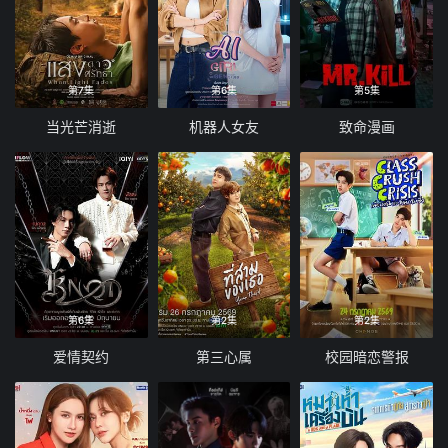
第7集
第6集
第5集
当光芒消逝
机器人女友
致命漫画
第6集
第2集
第2集
爱情契约
第三心属
校园暗恋警报