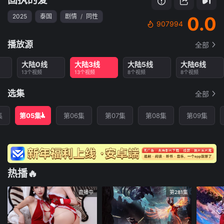
2025
泰国
剧情
/
同性
0.0
907994
播放源
全部
大陆0线
大陆3线
大陆5线
大陆6线
13个视频
13个视频
8个视频
8个视频
选集
全部
集
第05集
第06集
第07集
第08集
第09集
热播🔥
直播中
第281集