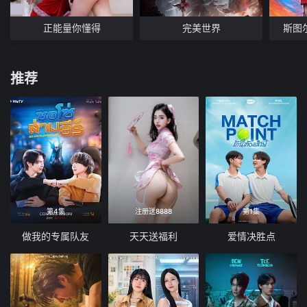
正能量你懂得
完美世界
斯图
推荐
第4集
注册送8888
第1集
做我的专属队友
天天送福利
爱情决胜点