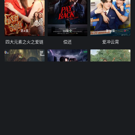
第4集
10集全
第10集
四大元素之火之爱链
偿还
爱冲云霄
第7集
第6集
12集全
绘梦婚礼
心动禁止
当橘子掉落时