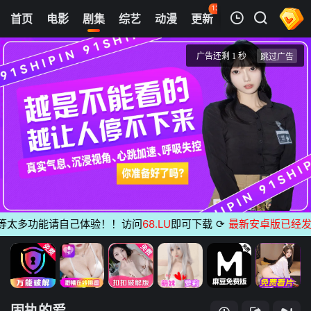
132
首页
电影
剧集
综艺
动漫
更新
热榜
APP
我的观影记录
固执的爱
第05集
清空
太多功能请自己体验！！访问
68.LU
即可下载
⟳
最新安卓版已经发布
无
固执的爱