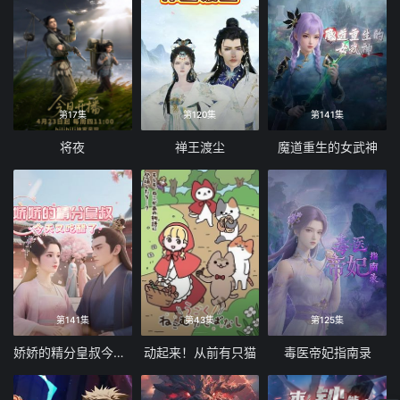
第17集
第120集
第141集
将夜
禅王渡尘
魔道重生的女武神
第141集
第43集
第125集
娇娇的精分皇叔今天又吃醋了
动起来！从前有只猫
毒医帝妃指南录