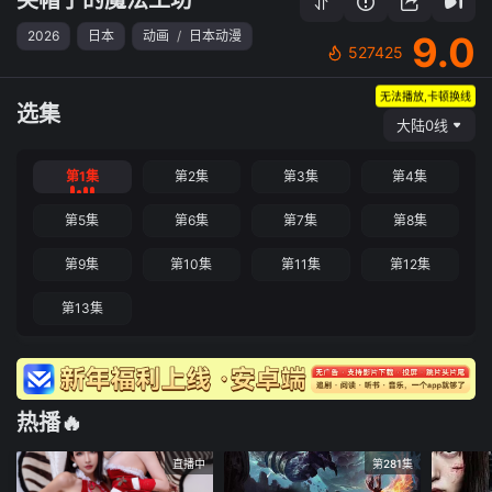
2026
日本
动画
/
日本动漫
9.0
527425
无法播放,卡顿换线
选集
大陆0线
第1集
第2集
第3集
第4集
第5集
第6集
第7集
第8集
第9集
第10集
第11集
第12集
第13集
热播🔥
直播中
第281集