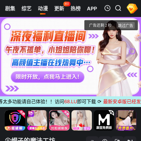
40
剧集
综艺
动漫
更新
热榜
APP
我的观影记录
尖帽子的魔法工坊
第1集
清空
太多功能请自己体验！！访问
68.LU
即可下载
⟳
最新安卓版已经发布
无
尖帽子的魔法工坊