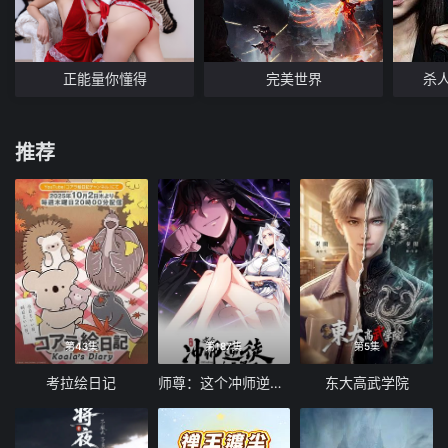
正能量你懂得
完美世界
杀
推荐
第43集
第187集
第5集
考拉绘日记
师尊：这个冲师逆徒才不是圣子 动态漫画
东大高武学院