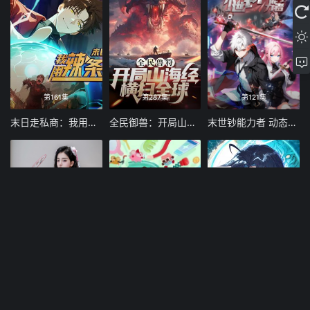
第161集
第287集
第121集
末日走私商：我用辣条换金砖动态漫画
全民御兽：开局山海经，我横扫全球
末世钞能力者 动态漫画
注册送8888
第17集
第80集
天天送福利
Candy Caries
斗罗大陆5重生唐三 动态漫画