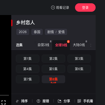
观看记录
登录
我的观影记录
乡村恋人
乡村恋人
第8集
2026
泰国
剧情
爱情
/
清空
8
8
8
8
8
自营1线
自营2线
大陆0线
大陆3线
选集
全球3线
乡村恋人 -第8集
第1集
第2集
第3集
手机扫一扫继续看
第4集
第5集
第6集
第7集
第8集
排序
报错
分享
手机看