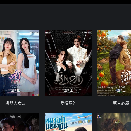
第6集
第6集
第2集
机器人女友
爱情契约
第三心属