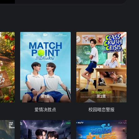
第1集
第2集
爱情决胜点
校园暗恋警报