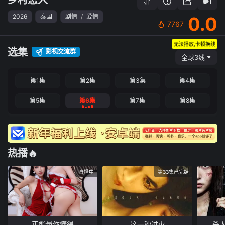
2026
泰国
剧情
/
爱情
0.0
7767
无法播放,卡顿换线
选集
影视交流群
全球3线
第1集
第2集
第3集
第4集
第5集
第6集
第7集
第8集
热播🔥
直播中
第33集已完结
正能量你懂得
这一秒过火
杀