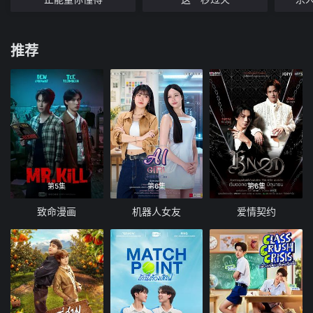
推荐
第5集
第6集
第6集
致命漫画
机器人女友
爱情契约