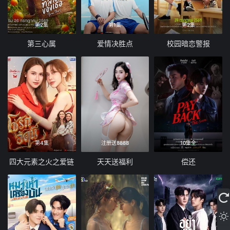
第2集
第1集
第2集
第三心属
爱情决胜点
校园暗恋警报
第4集
注册送8888
10集全
四大元素之火之爱链
天天送福利
偿还