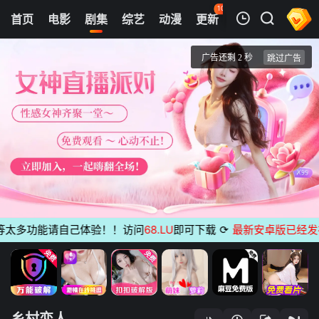
105
首页
电影
剧集
综艺
动漫
更新
热榜
APP
我的观影记录
乡村恋人
第6集
清空
太多功能请自己体验！！访问
68.LU
即可下载
⟳
最新安卓版已经发布
无
乡村恋人