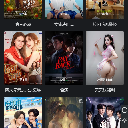
第2集
第1集
第2集
第三心属
爱情决胜点
校园暗恋警报
第4集
10集全
注册送8888
四大元素之火之爱链
偿还
天天送福利