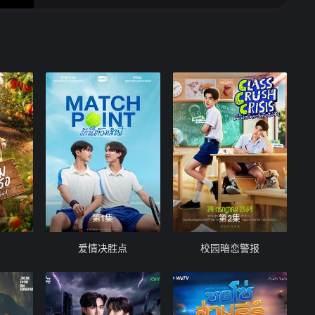
第1集
第2集
爱情决胜点
校园暗恋警报