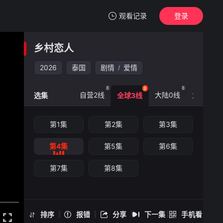
观看记录
登录
我的观影记录
乡村恋人
乡村恋人
第4集
2026
泰国
剧情
爱情
/
清空
8
8
8
8
8
自营1线
自营2线
大陆0线
大陆3线
选集
全球3线
乡村恋人 -第4集
第1集
第2集
第3集
手机扫一扫继续看
第4集
第5集
第6集
第7集
第8集
排序
报错
分享
下一集
手机看