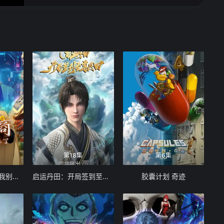
16
17
18
19
20
21
22
23
24
25
26
第18集
第6集
神级奸商：全服求我别薅了 动态漫画
启运丹田：开局签到至尊丹田
胶囊计划 奇迹