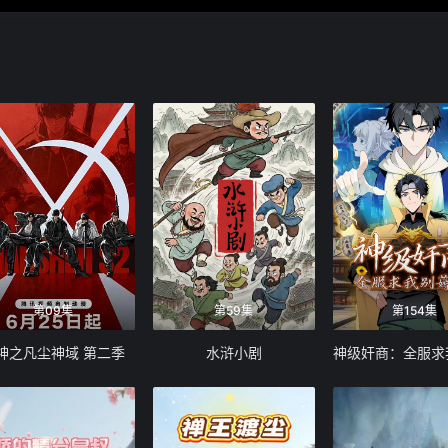
第09集
第59集
第154集
神之凡尘神域 第二季
水浒小剧