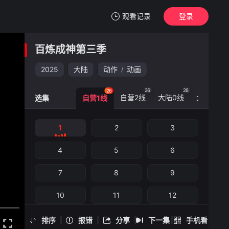
观看记录
登录
我的观影记录
百炼成神第三季
百炼成神第三季
1
2025
大陆
动作
动画
/
清空
26
26
26
26
自营2线
大陆0线
大陆3线
选集
自营1线
百炼成神第三季 -1
1
2
3
手机扫一扫继续看
4
5
6
7
8
9
10
11
12
13
14
15
排序
报错
分享
下一集
手机看